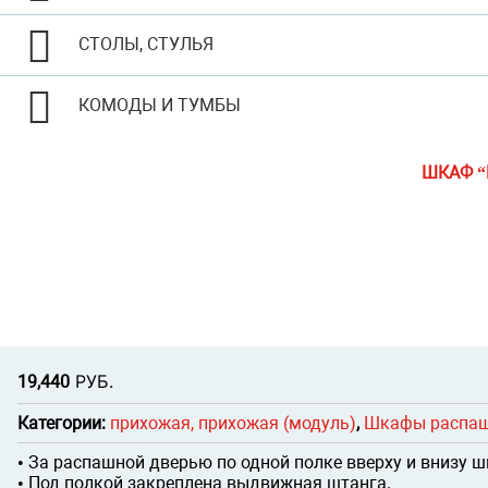
СТОЛЫ, СТУЛЬЯ
КОМОДЫ И ТУМБЫ
ШКАФ “
Р
УБ.
19,440
Категории:
прихожая, прихожая (модуль)
,
Шкафы распа
• За распашной дверью по одной полке вверху и внизу 
• Под полкой закреплена выдвижная штанга.