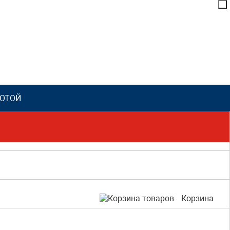
ЛОТОЙ
752) 53-99-99
Корзина