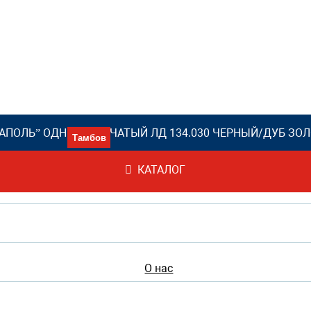
АПОЛЬ” ОДНОСТВОРЧАТЫЙ ЛД 134.030 ЧЕРНЫЙ/ДУБ ЗО
звонок
8 (4
Адреса магазинов
КАТАЛОГ
О нас