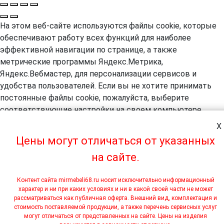
На этом веб-сайте используются файлы cookie, которые
обеспечивают работу всех функций для наиболее
эффективной навигации по странице, а также
метрические программы Яндекс.Метрика,
Яндекс.Вебмастер, для персонализации сервисов и
удобства пользователей. Если вы не хотите принимать
постоянные файлы cookie, пожалуйста, выберите
соответствующие настройки на своем компьютере.
Продолжая навигацию по сайту, вы даете согласие на
X
обработку, в т.ч. с помощью метрических программ
Цены могут отличаться от указанных
Яндекс.Метрика, Яндекс.Вебмастер, ваших
на сайте.
пользовательских данных. А так же вы предоставляете
свое согласие на использование файлов cookie на этом
Контент сайта mirmebeli68.ru носит исключительно информационный
веб-сайте. Более подробная информация предоставляется
характер и ни при каких условиях и ни в какой своей части не может
в
согласии на обработку персональных данных.
рассматриваться как публичная оферта. Внешний вид, комплектация и
Принять
стоимость поставляемой продукции, а также перечень сервисных услуг
могут отличаться от представленных на сайте. Цены на изделия