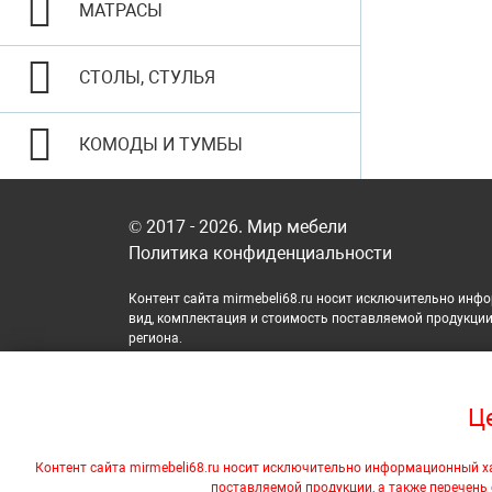
МАТРАСЫ
СТОЛЫ, СТУЛЬЯ
КОМОДЫ И ТУМБЫ
© 2017 - 2026. Мир мебели
Политика конфиденциальности
Контент сайта mirmebeli68.ru носит исключительно инфо
вид, комплектация и стоимость поставляемой продукции,
региона.
На этом веб-сайте используются файлы cookie, которые о
Це
программы Яндекс.Метрика, Яндекс.Вебмастер, для персон
выберите соответствующие настройки на своем компьютере
Контент сайта mirmebeli68.ru носит исключительно информационный ха
Яндекс.Метрика, Яндекс.Вебмастер, ваших пользовательски
поставляемой продукции, а также перечень 