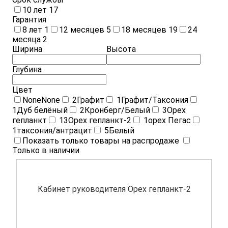
10 лет
17
Гарантия
8 лет
1
12 месяцев
5
18 месяцев
19
24
месяца
2
Ширина
Высота
Глубина
Цвет
None
None
2
Графит
1
Графит/Таксония
1
Дуб белёный
2
Кронберг/Белый
3
Орех
гепланкт
13
Орех гепланкт-2
1
орех Пегас
1
таксония/антрацит
5
Белый
Показать только товары на распродаже
Только в наличии
Кабинет руководителя Орех гепланкт-2