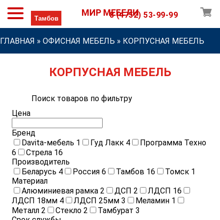
МИР МЕБЕЛИ
8 (4752) 53-99-99
ГЛАВНАЯ
»
ОФИСНАЯ МЕБЕЛЬ
»
КОРПУСНАЯ МЕБЕЛЬ
КОРПУСНАЯ МЕБЕЛЬ
Поиск товаров по фильтру
Цена
Бренд
Davita-мебель
1
Гуд Лакк
4
Программа Техно
6
Стрела
16
Производитель
Беларусь
4
Россия
6
Тамбов
16
Томск
1
Материал
Алюминиевая рамка
2
ДСП
2
ЛДСП
16
ЛДСП 18мм
4
ЛДСП 25мм
3
Меламин
1
Металл
2
Стекло
2
Тамбурат
3
Срок службы