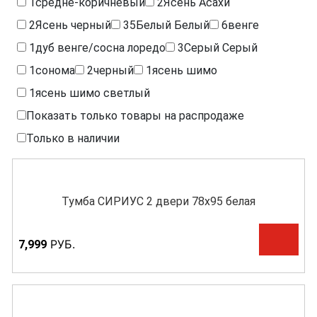
1
средне-коричневый
2
Ясень Асахи
2
Ясень черный
35
Белый
Белый
6
венге
1
дуб венге/сосна лоредо
3
Серый
Серый
1
сонома
2
черный
1
ясень шимо
1
ясень шимо светлый
Показать только товары на распродаже
Только в наличии
Тумба СИРИУС 2 двери 78х95 белая
Р
УБ.
7,999