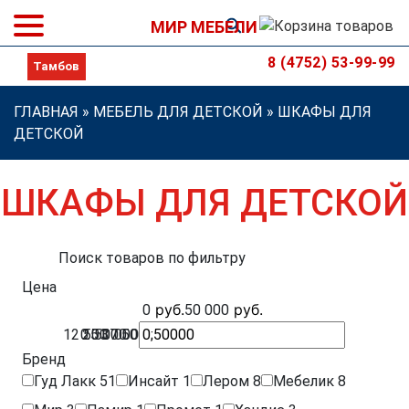
МИР МЕБЕЛИ
8 (4752) 53-99-99
ГЛАВНАЯ
»
МЕБЕЛЬ ДЛЯ ДЕТСКОЙ
»
ШКАФЫ ДЛЯ
ДЕТСКОЙ
ШКАФЫ ДЛЯ ДЕТСКОЙ
Поиск товаров по фильтру
Цена
р
уб.
р
уб.
0
50 000
12 500
0
25 000
50 000
37 500
Бренд
Гуд Лакк
51
Инсайт
1
Лером
8
Мебелик
8