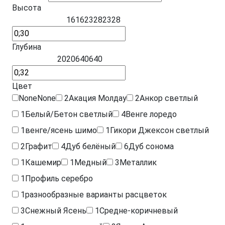
Высота
16
16
2328
2328
Глубина
20
20
640
640
Цвет
None
None
2
Акация Молдау
2
Анкор светлый
1
Белый/Бетон светлый
4
Венге лоредо
1
венге/ясень шимо
1
Гикори Джексон светлый
2
Графит
4
Дуб белёный
6
Дуб сонома
1
Кашемир
1
Медный
3
Металлик
1
Профиль серебро
1
разнообразные варианты расцветок
3
Снежный Ясень
1
Средне-коричневый