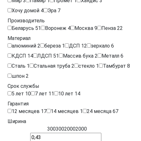
Мир
3
Памир
1
Промет
1
Хандис
3
Хочу домой
4
Эра
7
Производитель
Беларусь
51
Воронеж
4
Москва
9
Пенза
22
Материал
алюминий
2
береза
1
ДСП
12
зеркало
6
КДСП
14
ЛДСП
51
Массив бука
2
Металл
6
Сталь
1
Стальная труба
2
стекло
1
Тамбурат
8
шпон
2
Срок службы
5 лет
10
7 лет
11
10 лет
14
Гарантия
12 месяцев
17
14 месяцев
1
24 месяца
67
Ширина
300
300
2000
2000