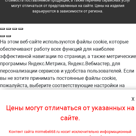
стоимость поставляемой продукции, а также перечень сервисных услуг
могут отличаться от представленных на сайте. Цены на изделия
варьируются в зависимости от региона.
На этом веб-сайте используются файлы cookie, которые
обеспечивают работу всех функций для наиболее
эффективной навигации по странице, а также метрические
программы Яндекс.Метрика, Яндекс.Вебмастер, для
персонализации сервисов и удобства пользователей. Если
вы не хотите принимать постоянные файлы cookie,
пожалуйста, выберите соответствующие настройки на
своем компьютере. Продолжая навигацию по сайту, вы
X
даете согласие на обработку, в т.ч. с помощью
Цены могут отличаться от указанных на
метрических программ Яндекс.Метрика,
Яндекс.Вебмастер, ваших пользовательских данных. А так
сайте.
же вы предоставляете свое согласие на использование
файлов cookie на этом веб-сайте. Более подробная
Контент сайта mirmebeli68.ru носит исключительно информационный