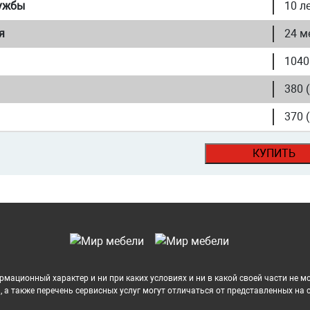
ужбы
10 л
я
24 м
1040
380 
370 
КУПИТЬ
рмационный характер и ни при каких условиях и ни в какой своей части не 
 а также перечень сервисных услуг могут отличаться от представленных на 