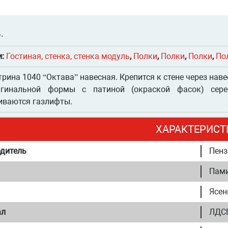
.
и:
Гостиная, стенка, стенка модуль
,
Полки
,
Полки
,
Полки
,
По
трина 1040 “Октава” навесная. Крепится к стене через н
гинальной формы с патиной (окраской фасок) сереб
иваются газлифты.
ХАРАКТЕРИСТ
дитель
Пенз
Пам
Ясен
ал
ЛДСП