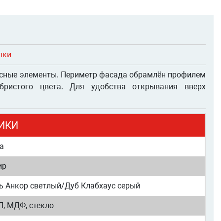
лки
авесные элементы. Периметр фасада обрамлён профилем
ристого цвета. Для удобства открывания вверх
ИКИ
а
ир
ь Анкор светлый/Дуб Клабхаус серый
, МДФ, стекло