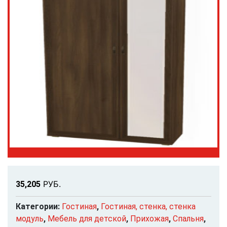
Р
УБ.
35,205
Категории:
Гостиная
,
Гостиная, стенка, стенка
модуль
,
Мебель для детской
,
Прихожая
,
Спальня
,