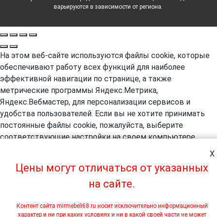
варьируются в зависимости от региона.
На этом веб-сайте используются файлы cookie, которые
обеспечивают работу всех функций для наиболее
эффективной навигации по странице, а также
метрические программы Яндекс.Метрика,
Яндекс.Вебмастер, для персонализации сервисов и
удобства пользователей. Если вы не хотите принимать
постоянные файлы cookie, пожалуйста, выберите
соответствующие настройки на своем компьютере.
Продолжая навигацию по сайту, вы даете согласие на
X
обработку, в т.ч. с помощью метрических программ
Цены могут отличаться от указанных
Яндекс.Метрика, Яндекс.Вебмастер, ваших
на сайте.
пользовательских данных. А так же вы предоставляете
свое согласие на использование файлов cookie на этом
веб-сайте. Более подробная информация предоставляется
Контент сайта mirmebeli68.ru носит исключительно информационный
характер и ни при каких условиях и ни в какой своей части не может