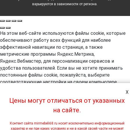
варьируются в зависимости от региона.
На этом веб-сайте используются файлы cookie, которые
обеспечивают работу всех функций для наиболее
эффективной навигации по странице, а также
метрические программы Яндекс.Метрика,
Яндекс.Вебмастер, для персонализации сервисов и
удобства пользователей. Если вы не хотите принимать
постоянные файлы cookie, пожалуйста, выберите
соответствующие настройки на своем компьютере.
Продолжая навигацию по сайту, вы даете согласие на
X
обработку, в т.ч. с помощью метрических программ
Цены могут отличаться от указанных
Яндекс.Метрика, Яндекс.Вебмастер, ваших
на сайте.
пользовательских данных. А так же вы предоставляете
свое согласие на использование файлов cookie на этом
веб-сайте. Более подробная информация предоставляется
Контент сайта mirmebeli68.ru носит исключительно информационный
характер и ни при каких условиях и ни в какой своей части не может