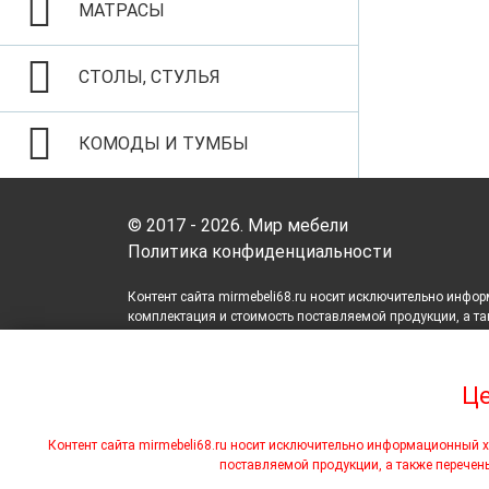
МАТРАСЫ
СТОЛЫ, СТУЛЬЯ
КОМОДЫ И ТУМБЫ
© 2017 - 2026. Мир мебели
Политика конфиденциальности
Контент сайта mirmebeli68.ru носит исключительно инфор
комплектация и стоимость поставляемой продукции, а так
На этом веб-сайте используются файлы cookie, которые 
Це
программы Яндекс.Метрика, Яндекс.Вебмастер, для персо
пожалуйста, выберите соответствующие настройки на сво
Контент сайта mirmebeli68.ru носит исключительно информационный ха
программ Яндекс.Метрика, Яндекс.Вебмастер, ваших польз
поставляемой продукции, а также перечень
сайте. Более подробная информация предоставляется в
с