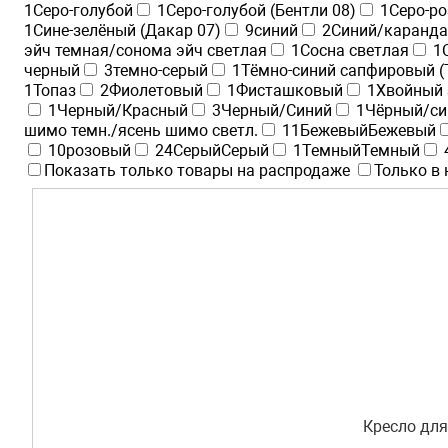
1
Серо-голубой
1
Серо-голубой (Бентли 08)
1
Серо-ро
1
Сине-зелёный (Дакар 07)
9
синий
2
Синий/каранд
эйч темная/сонома эйч светлая
1
Сосна светлая
1
черный
3
темно-серый
1
Тёмно-синий сапфировый (
1
Топаз
2
Фиолетовый
1
Фисташковый
1
Хвойный 
1
Черный/Красный
3
Черный/Синий
1
Чёрный/си
шимо темн./ясень шимо светл.
11
Бежевый
Бежевый
10
розовый
24
Серый
Серый
1
Темный
Темный
Показать только товары на распродаже
Только в
Кресло для