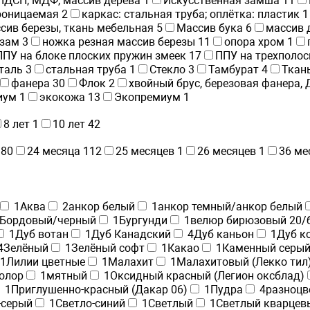
 ЛДСП, МДФ, массив дерева
1
Искусственная замша
11
проницаемая
2
каркас: стальная труба; оплётка: пластик
1
сив березы, ткань мебельная
5
Массив бука
6
массив 
жзам
3
ножка резная массив березы
11
опора хром
1
ППУ на блоке плоских пружин змеек
17
ППУ на трехполос
таль
3
стальная труба
1
Стекло
3
Тамбурат
4
Ткан
фанера
30
Флок
2
хвойный брус, березовая фанера,
иум
1
экокожа
13
Экопремиум
1
8 лет
1
10 лет
42
80
24 месяца
112
25 месяцев
1
26 месяцев
1
36 ме
1
Аква
2
анкор белый
1
анкор темный/анкор белый
Бордовый/черный
1
Бургунди
1
велюр бирюзовый 20/
1
Дуб вотан
1
Дуб Канадский
4
Дуб каньон
1
Дуб к
4
Зелёный
1
Зелёный софт
1
Какао
1
Каменный серый 
1
Лилии цветные
1
Малахит
1
Малахитовый (Лекко тил
олор
1
мятный
1
Оксидный красный (Легион оксблад)
1
Приглушенно-красный (Дакар 06)
1
Пудра
4
разноцв
-серый
1
Светло-синий
1
Светлый
1
Светлый кварцевы