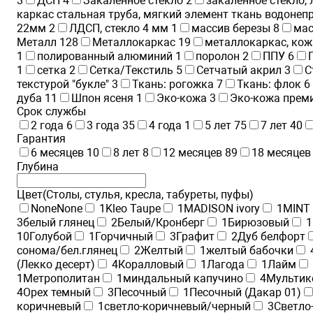
3
ДСП
4
Закаленное стекло
2
закаленное стекло,
каркас стальная труба, мягкий элемент ткань водоне
22мм
2
ЛДСП, стекло 4 мм
1
массив березы
8
мас
Металл
128
Металлокаркас
19
металлокаркас, ко
1
полированный алюминий
1
поролон
2
ППУ
6
1
сетка
2
Сетка/Текстиль
5
Сетчатый акрил
3
С
текстурой "букле"
3
Ткань: рогожка
7
Ткань: флок
6
дуба
11
Шпон ясеня
1
Эко-кожа
3
Эко-кожа прем
Срок службы
2 года
6
3 года
35
4 года
1
5 лет
75
7 лет
40
Гарантия
6 месяцев
10
8 лет
8
12 месяцев
89
18 месяцев
Глубина
Цвет(Столы, стулья, кресла, табуреты, пуфы)
None
None
1
Kleo Taupe
1
MADISON ivory
1
MINT
3
белый глянец
2
Белый/Кронберг
1
Бирюзовый
1
10
Голубой
1
Горчичный
3
Графит
2
Дуб белфорт
сонома/бел.глянец
2
Желтый
1
желтый бабочки
(Лекко десерт)
4
Коралловый
1
Лагода
1
Лайм
1
Метрополитан
1
миндальный капучино
4
Мультик
4
Орех темный
3
Песочный
1
Песочный (Дакар 01)
коричневый
1
светло-коричневый/черный
3
Светло