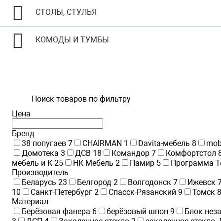
СТОЛЫ, СТУЛЬЯ
КОМОДЫ И ТУМБЫ
Поиск товаров по фильтру
Цена
Бренд
38 попугаев
7
CHAIRMAN
1
Davita-мебель
8
mob
Домотека
3
ДСВ
18
Командор
7
Комфортстол
мебель и К
25
НК Мебель
2
Памир
5
Программа Т
Производитель
Беларусь
23
Белгород
2
Волгодонск
7
Ижевск
10
Санкт-Петербург
2
Спасск-Рязанский
9
Томск
Материал
Берёзовая фанера
6
берёзовый шпон
9
Блок нез