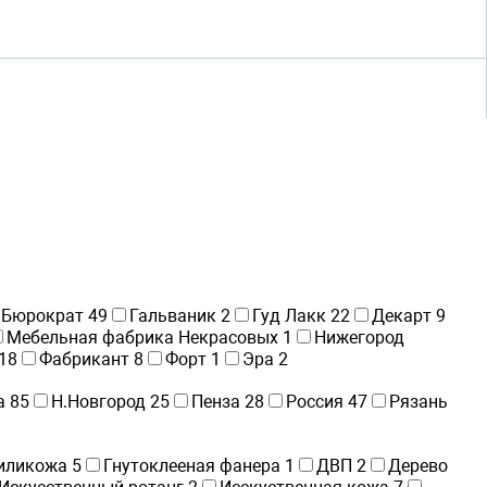
Бюрократ
49
Гальваник
2
Гуд Лакк
22
Декарт
9
Мебельная фабрика Некрасовых
1
Нижегород
18
Фабрикант
8
Форт
1
Эра
2
а
85
Н.Новгород
25
Пенза
28
Россия
47
Рязань
иликожа
5
Гнутоклееная фанера
1
ДВП
2
Дерево