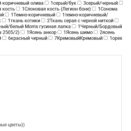
 коричневый олива
1
серый/бук
3
серый/черный
 кость
1
Слоновая кость (Легион боне)
1
Сонома
ый
1
Темно-коричневый
1
темно-коричневый/
к
1
ткань котики
2
Ткань серая с черной ниткой
ный/белый Morris гусиная лапка
1
Черный/Бордовый
а 2505/2)
1
Ясень анкор
1
Ясень шимо
2
ясень
й
6
красный черный
7
Кремовый
Кремовый
1
орех
вые цветы))