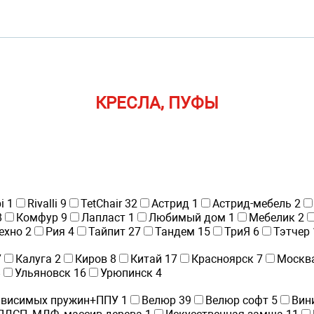
КРЕСЛА, ПУФЫ
i
1
Rivalli
9
TetChair
32
Астрид
1
Астрид-мебель
2
8
Комфур
9
Лапласт
1
Любимый дом
1
Мебелик
2
ехно
2
Рия
4
Тайпит
27
Тандем
15
ТриЯ
6
Тэтчер
7
Калуга
2
Киров
8
Китай
17
Красноярск
7
Москв
8
Ульяновск
16
Урюпинск
4
ависимых пружин+ППУ
1
Велюр
39
Велюр софт
5
Вин