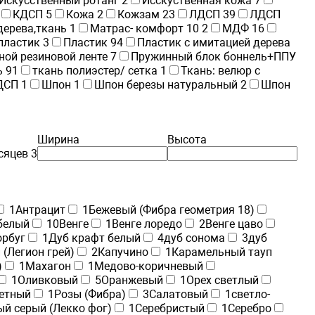
Искусственный ротанг
2
Исскуственная кожа
7
КДСП
5
Кожа
2
Кожзам
23
ЛДСП
39
ЛДСП
дерева,ткань
1
Матрас- комфорт 10
2
МДФ
16
пластик
3
Пластик
94
Пластик с имитацией дерева
ной резиновой ленте
7
Пружинный блок боннель+ППУ
ь
91
ткань полиэстер/ сетка
1
Ткань: велюр с
 ДСП
1
Шпон
1
Шпон березы натуральный
2
Шпон
Ширина
Высота
сяцев
3
1
Антрацит
1
Бежевый (Фибра геометрия 18)
белый
10
Венге
1
Венге лоредо
2
Венге цаво
орбуг
1
Дуб крафт белый
4
дуб сонома
3
дуб
(Легион грей)
2
Капучино
1
Карамельный тауп
)
1
Махагон
1
Медово-коричневый
1
Оливковый
5
Оранжевый
1
Орех светлый
етный
1
Розы (Фибра)
3
Салатовый
1
светло-
й серый (Лекко фог)
1
Серебристый
1
Серебро