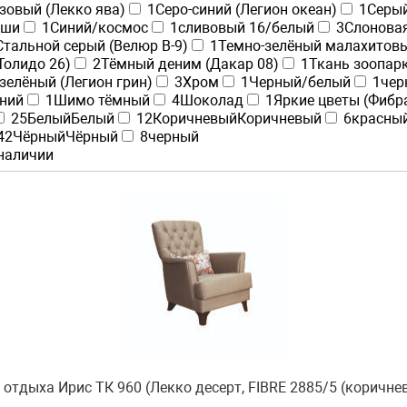
зовый (Лекко ява)
1
Серо-синий (Легион океан)
1
Серый
аши
1
Синий/космос
1
сливовый 16/белый
3
Слоновая
Стальной серый (Велюр В-9)
1
Темно-зелёный малахитов
Толидо 26)
2
Тёмный деним (Дакар 08)
1
Ткань зоопар
зелёный (Легион грин)
3
Хром
1
Черный/белый
1
чер
ний
1
Шимо тёмный
4
Шоколад
1
Яркие цветы (Фибр
25
Белый
Белый
12
Коричневый
Коричневый
6
красны
42
Чёрный
Чёрный
8
черный
 наличии
 отдыха Ирис ТК 960 (Лекко десерт, FIBRE 2885/5 (коричне