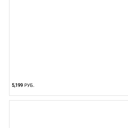
Р
УБ.
5,199