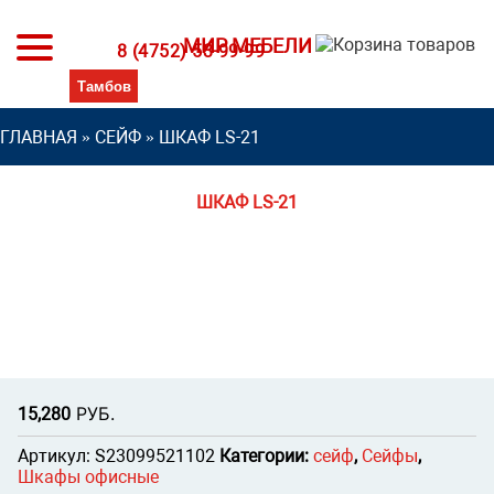
МИР МЕБЕЛИ
8 (4752) 53-99-99
ГЛАВНАЯ
»
СЕЙФ
»
ШКАФ LS-21
ШКАФ LS-21
Р
УБ.
15,280
Артикул:
S23099521102
Категории:
сейф
,
Сейфы
,
Шкафы офисные