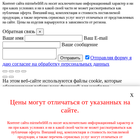
Контент сайта mirmebeli68.ru носит исключительно информационный характер и ни
при каких условиях и ни в какой своей части не может рассматриваться как
публичная оферта. Внешний вид, комплектация и стоимость поставляемой
продукции, а также перечень сервисных услуг могут отличаться от представленных
на сайте. Цены на изделия варьируются в зависимости от региона.
Обратная связь
×
Ваше имя
Ваш E-mail
Ваше сообщение
Отправляя форму я
даю согласие на обработку персональных данных
На этом веб-сайте используются файлы cookie, которые
обеспечивают работу всех функций для наиболее
эффективной навигации по странице, а также метрические
X
программы Яндекс.Метрика, Яндекс.Вебмастер, для
Цены могут отличаться от указанных на
персонализации сервисов и удобства пользователей. Если вы
не хотите принимать постоянные файлы cookie, пожалуйста,
сайте.
выберите соответствующие настройки на своем компьютере.
Продолжая навигацию по сайту, вы даете согласие на
Контент сайта mirmebeli68.ru носит исключительно информационный характер и
обработку, в т.ч. с помощью метрических программ
ни при каких условиях и ни в какой своей части не может рассматриваться как
Яндекс.Метрика, Яндекс.Вебмастер, ваших пользовательских
публичная оферта. Внешний вид, комплектация и стоимость поставляемой
данных. А так же вы предоставляете свое согласие на
продукции, а также перечень сервисных услуг могут отличаться от