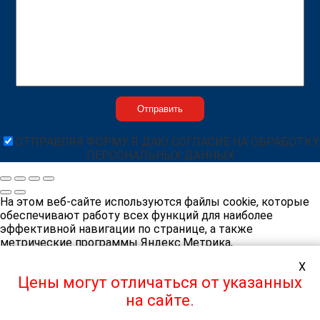
ОТПРАВЛЯЯ ФОРМУ Я ДАЮ СОГЛАСИЕ НА ОБРАБОТКУ
ПЕРСОНАЛЬНЫХ ДАННЫХ
На этом веб-сайте используются файлы cookie, которые
обеспечивают работу всех функций для наиболее
эффективной навигации по странице, а также
метрические программы Яндекс.Метрика,
Яндекс.Вебмастер, для персонализации сервисов и
X
удобства пользователей. Если вы не хотите принимать
Цены могут отличаться от указанных
постоянные файлы cookie, пожалуйста, выберите
соответствующие настройки на своем компьютере.
на сайте.
Продолжая навигацию по сайту, вы даете согласие на