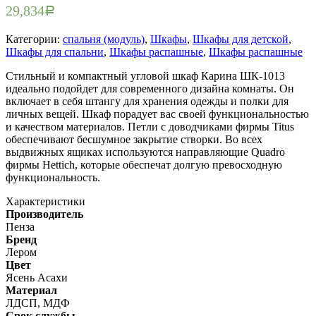
29,834
Р
Категории:
спальня (модуль)
,
Шкафы
,
Шкафы для детской
,
Шкафы для спальни
,
Шкафы распашные
,
Шкафы распашные
Стильный и компактный угловой шкаф Карина ШК-1013
идеально подойдет для современного дизайна комнаты. Он
включает в себя штангу для хранения одежды и полки для
личных вещей. Шкаф порадует вас своей функциональностью
и качеством материалов. Петли с доводчиками фирмы Titus
обеспечивают бесшумное закрытие створки. Во всех
выдвижных ящиках используются направляющие Quadro
фирмы Hettich, которые обеспечат долгую превосходную
функциональность.
Характеристики
Производитель
Пенза
Бренд
Лером
Цвет
Ясень Асахи
Материал
ЛДСП, МДФ
Срок службы