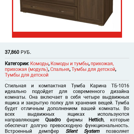
Р
УБ.
37,860
Категории:
Комоды
,
Комоды и тумбы
,
прихожая,
прихожая (модуль)
,
Спальня
,
Тумбы для детской
,
Тумбы для детской
Стильная и компактная Тумба Карина ТБ-1016
идеально подойдет для современного дизайна
комнаты. Она включает в себя четыре выдвижных
ящика и закрытую полку для хранения вещей. Тумба
будет отличным дополнением вашей комнаты. Во
всех выдвижных ящиках используются
направляющие
Quadro
фирмы
Hettich
, которые
обеспечат долгую превосходную функциональность.
Встроенный демпфер
Silent System
позволяет