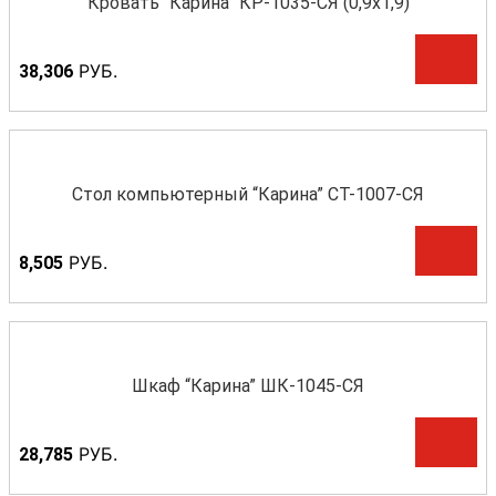
Кровать “Карина” КР-1035-СЯ (0,9х1,9)
Р
УБ.
38,306
Стол компьютерный “Карина” СТ-1007-СЯ
Р
УБ.
8,505
Шкаф “Карина” ШК-1045-СЯ
Р
УБ.
28,785