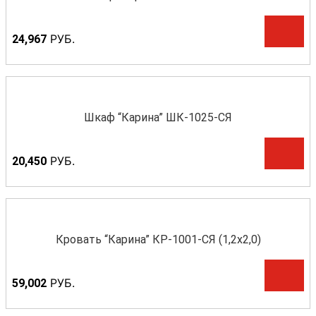
Р
УБ.
24,967
Шкаф “Карина” ШК-1025-СЯ
Р
УБ.
20,450
Кровать “Карина” КР-1001-СЯ (1,2х2,0)
Р
УБ.
59,002