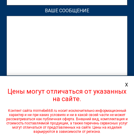
ВАШЕ СООБЩЕНИЕ
X
Цены могут отличаться от указанных
на сайте.
ОТПРАВЛЯЯ ФОРМУ Я ДАЮ СОГЛАСИЕ НА ОБРАБОТКУ
ПЕРСОНАЛЬНЫХ ДАННЫХ
Контент сайта mirmebeli68.ru носит исключительно информационный
характер и ни при каких условиях и ни в какой своей части не может
рассматриваться как публичная оферта. Внешний вид, комплектация и
стоимость поставляемой продукции, а также перечень сервисных услуг
На этом веб-сайте используются файлы cookie, которые
могут отличаться от представленных на сайте. Цены на изделия
обеспечивают работу всех функций для наиболее
варьируются в зависимости от региона.