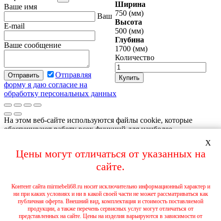
Ширина
Ваше имя
750 (мм)
Ваш
Высота
E-mail
500 (мм)
Глубина
Ваше сообщение
1700 (мм)
Количество
Отправляя
Купить
форму я даю согласие на
обработку персональных данных
На этом веб-сайте используются файлы cookie, которые
обеспечивают работу всех функций для наиболее
эффективной навигации по странице, а также метрические
X
программы Яндекс.Метрика, Яндекс.Вебмастер, для
Цены могут отличаться от указанных на
персонализации сервисов и удобства пользователей. Если вы
не хотите принимать постоянные файлы cookie, пожалуйста,
сайте.
выберите соответствующие настройки на своем компьютере.
Продолжая навигацию по сайту, вы даете согласие на
Контент сайта mirmebeli68.ru носит исключительно информационный характер и
обработку, в т.ч. с помощью метрических программ
ни при каких условиях и ни в какой своей части не может рассматриваться как
Яндекс.Метрика, Яндекс.Вебмастер, ваших пользовательских
публичная оферта. Внешний вид, комплектация и стоимость поставляемой
данных. А так же вы предоставляете свое согласие на
продукции, а также перечень сервисных услуг могут отличаться от
представленных на сайте. Цены на изделия варьируются в зависимости от
использование файлов cookie на этом веб-сайте. Более