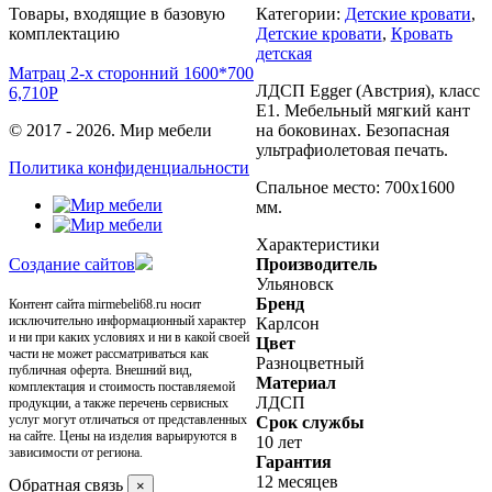
Товары, входящие в базовую
Категории:
Детские кровати
,
комплектацию
Детские кровати
,
Кровать
детская
Матрац 2-х сторонний 1600*700
ЛДСП Egger (Австрия), класс
6,710
Р
Е1. Мебельный мягкий кант
© 2017 - 2026. Мир мебели
на боковинах. Безопасная
ультрафиолетовая печать.
Политика конфиденциальности
Спальное место: 700х1600
мм.
Характеристики
Cоздание сайтов
Производитель
Ульяновск
Бренд
Контент сайта mirmebeli68.ru носит
исключительно информационный характер
Карлсон
и ни при каких условиях и ни в какой своей
Цвет
части не может рассматриваться как
Разноцветный
публичная оферта. Внешний вид,
Материал
комплектация и стоимость поставляемой
ЛДСП
продукции, а также перечень сервисных
услуг могут отличаться от представленных
Срок службы
на сайте. Цены на изделия варьируются в
10 лет
зависимости от региона.
Гарантия
12 месяцев
Обратная связь
×